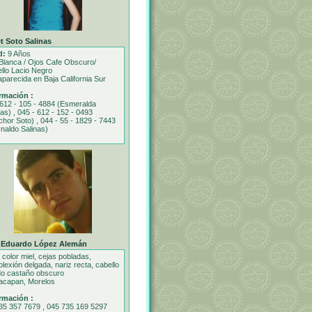
t Soto Salinas
d:
9 Años
Blanca / Ojos Cafe Obscuro/
llo Lacio Negro
parecida en Baja California Sur
rmación :
 612 - 105 - 4884 (Esmeralda
nas) , 045 - 612 - 152 - 0493
chor Soto) , 044 - 55 - 1829 - 7443
naldo Salinas)
 Eduardo López Alemán
 color miel, cejas pobladas,
lexión delgada, nariz recta, cabello
do castaño obscuro
acapan, Morelos
rmación :
35 357 7679 , 045 735 169 5297