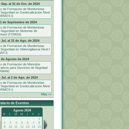
 Sep. al 31 de Oct. de 2024
o de Formacion de Monitoristas
 Seguridad en Geolocalizacion Nivel
ORMOS I)
21 de Septiembre de 2024
o de Formacion de Monitoristas
 Seguridad en Sistemas de
rmasI (FOMSA)
 Jul. al 31 de Ago. de 2024
o de Formacion de Monitoristas
 Seguridad en Videovigilancia Nivel I
VI I)
9 de Agosto de 2024
o de Formacion de Manndos
ativos para Servicios de Segridad
RMAN)
 Jul. al 2 de Ago. de 2024
o de Formacion de Monitoristas
 Seguridad en Geolocalizacion Nivel
ORMOS I)
Mas >>
ndario de Eventos
Agosto 2026
D
L
M
M
J
V
S
26
27
28
29
30
31
1
2
3
4
5
6
7
8
9
10
11
12
13
14
15