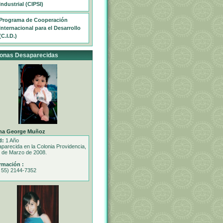
Industrial (CIPSI)
Programa de Cooperación
Internacional para el Desarrollo
(C.I.D.)
onas Desaparecidas
na George Muñoz
d:
1 Año
parecida en la Colonia Providencia,
3 de Marzo de 2008.
rmación :
 55) 2144-7352