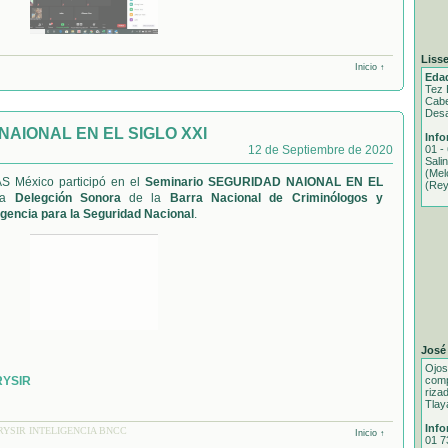
Lisse
Inicio ↑
Eda
Tez 
Cabe
Desa
NAIONAL EN EL SIGLO XXI
Info
12 de Septiembre de 2020
01 -
Sali
(Mel
S México participó en el
Seminario SEGURIDAD NAIONAL EN EL
(Rey
 la
Delegción Sonora
de la
Barra Nacional de Criminólogos y
ligencia para la Seguridad Nacional
.
José
Ojos
YSIR
comp
riza
Tlay
Info
YSIR INTELIGENCIA BNCC
Inicio ↑
01 7