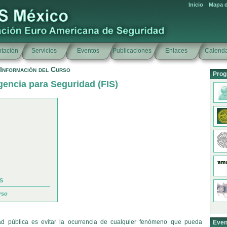
Inicio
Mapa d
tación
Servicios
Eventos
Publicaciones
Enlaces
Calenda
Información del Curso
Prog
gencia para Seguridad (FIS)
AS
rso
dad pública es evitar la ocurrencia de cualquier fenómeno que pueda
Even