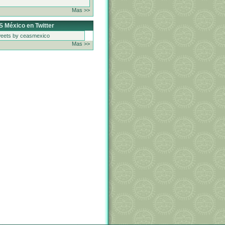
Mas >>
 México en Twitter
eets by ceasmexico
Mas >>