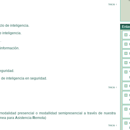
Inicio ↑
lo de inteligencia.
Enla
 inteligencia.
.
 información.
eguridad.
o de inteligencia en seguridad.
Inicio ↑
modalidad presencial o modallidad semipresencial a través de nuestra
ínea para
A
sistencia
R
emota)
Inicio ↑