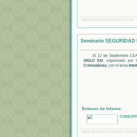
TAGS:
FIS INTELIGENCIA ECUADOR
Seminario SEGURIDAD 
El 12 de Septiembre CEA
SIGLO XXI
, organizado por
Criminalistas
, con el tema
Inte
Enlaces de Interes:
CONESPR
TAGS:
SEGURIDAD NACIOAL CONESPR