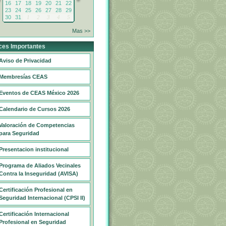
16
17
18
19
20
21
22
23
24
25
26
27
28
29
30
31
1
2
3
4
5
Mas >>
ces Importantes
Aviso de Privacidad
Membresías CEAS
Eventos de CEAS México 2026
Calendario de Cursos 2026
Valoración de Competencias
para Seguridad
Presentacion institucional
Programa de Aliados Vecinales
Contra la Inseguridad (AVISA)
Certificación Profesional en
Seguridad Internacional (CPSI II)
Certificación Internacional
Profesional en Seguridad