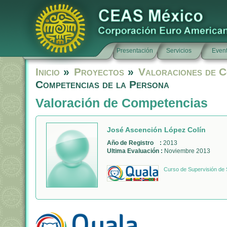
Presentación
Servicios
Even
Inicio
»
Proyectos
»
Valoraciones de C
Competencias de la Persona
Valoración de Competencias
José Ascención López Colín
Año de Registro :
2013
Ultima Evaluación :
Noviembre 2013
Curso de Supervisión de 