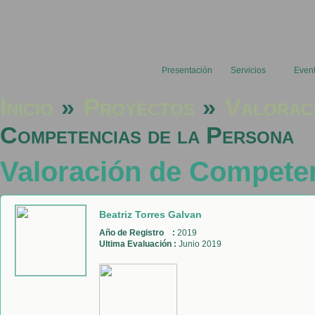
Presentación
Servicios
Even
Inicio
»
Proyectos
»
Valorac
Competencias de la Persona
Valoración de Compete
Beatriz Torres Galvan
Año de Registro :
2019
Ultima Evaluación :
Junio 2019