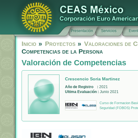
Presentación
Servicios
Even
Inicio
»
Proyectos
»
Valoraciones de C
Competencias de la Persona
Valoración de Competencias
Crescencio Soria Martinez
Año de Registro :
2021
Ultima Evaluación :
Junio 2021
Curso de Formacion Basic
Seguridad (FOBOS) Prote