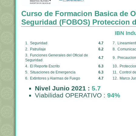
Curso de Formacion Basica de Of
Seguridad (FOBOS) Proteccion d
IBN Indu
1. Seguridad
4.7
7. Lineamient
2. Patrullaje
6.2
8. Comunicaci
3. Funciones Generales del Oficial de
4.7
9. Precaucion
Seguridad
4. El Reporte Escrito
6.3
10. Proteccio
5. Situaciones de Emergencia
6.3
11. Control d
6. Extintores y Alarmas de Fuego
4.7
12. Marco Jur
Nivel Junio 2021 :
5.7
Viabilidad OPERATIVO :
94%