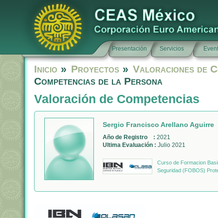
Presentación
Servicios
Even
Inicio
»
Proyectos
»
Valoraciones de C
Competencias de la Persona
Valoración de Competencias
Sergio Francisco Arellano Aguirre
Año de Registro :
2021
Ultima Evaluación :
Julio 2021
Curso de Formacion Basic
Seguridad (FOBOS) Prote