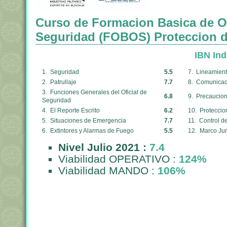
Curso de Formacion Basica de Of
Seguridad (FOBOS) Proteccion d
IBN Ind
1. Seguridad
5.5
7. Lineamient
2. Patrullaje
7.7
8. Comunicaci
3. Funciones Generales del Oficial de
6.8
9. Precaucion
Seguridad
4. El Reporte Escrito
6.2
10. Proteccio
5. Situaciones de Emergencia
7.7
11. Control d
6. Extintores y Alarmas de Fuego
5.5
12. Marco Jur
Nivel Julio 2021 :
7.4
Viabilidad OPERATIVO :
124%
Viabilidad MANDO :
106%