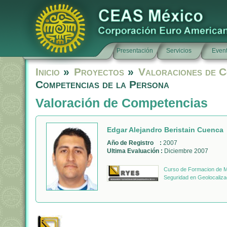
Presentación
Servicios
Even
Inicio
»
Proyectos
»
Valoraciones de C
Competencias de la Persona
Valoración de Competencias
Edgar Alejandro Beristain Cuenca
Año de Registro :
2007
Ultima Evaluación :
Diciembre 2007
Curso de Formacion de Mo
Seguridad en Geolocaliza