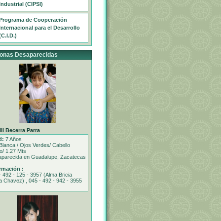
Industrial (CIPSI)
Programa de Cooperación
Internacional para el Desarrollo
(C.I.D.)
onas Desaparecidas
li Becerra Parra
d:
7 Años
Blanca / Ojos Verdes/ Cabello
o/ 1.27 Mts
parecida en Guadalupe, Zacatecas
rmación :
- 492 - 125 - 3957 (Alma Bricia
a Chavez) , 045 - 492 - 942 - 3955