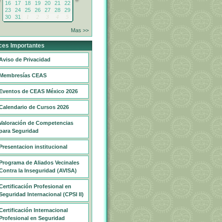
16
17
18
19
20
21
22
23
24
25
26
27
28
29
30
31
1
2
3
4
5
Mas >>
ces Importantes
Aviso de Privacidad
Membresías CEAS
Eventos de CEAS México 2026
Calendario de Cursos 2026
Valoración de Competencias
para Seguridad
Presentacion institucional
Programa de Aliados Vecinales
Contra la Inseguridad (AVISA)
Certificación Profesional en
Seguridad Internacional (CPSI II)
Certificación Internacional
Profesional en Seguridad