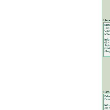
Lisse
Eda
Tez 
Cabe
Desa
Info
01 -
Sali
(Mel
(Rey
Hern
Eda
Desa
Info
(01 