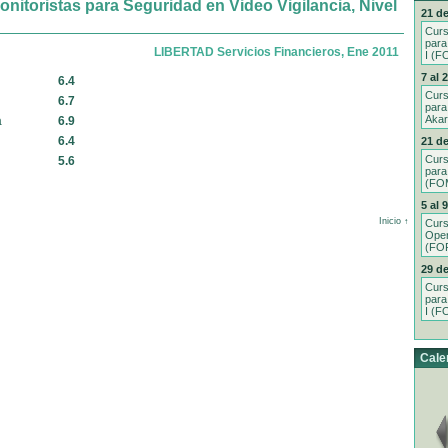
itoristas para Seguridad en Video Vigilancia, Nivel
21 de
Curs
para
LIBERTAD Servicios Financieros, Ene 2011
I (F
7 al 
6.4
Curs
6.7
para
Aka
a
6.9
6.4
21 de
Curs
5.6
para
(FOM
5 al 
Inicio ↑
Curs
Oper
(FO
29 de
Curs
para
I (F
Cale