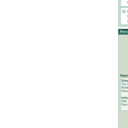
Pers
Nayel
Eda
Tez 
Rubi
Desa
Info
045 
Parr