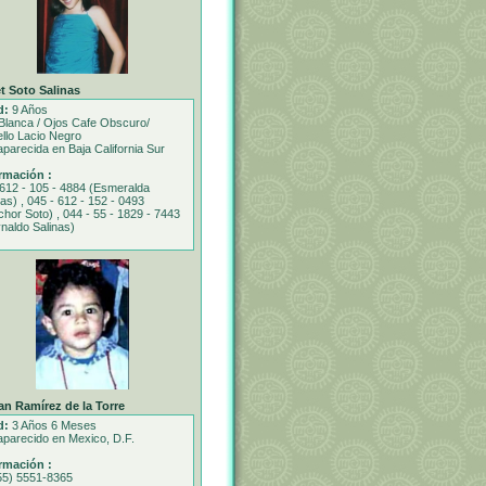
t Soto Salinas
d:
9 Años
Blanca / Ojos Cafe Obscuro/
llo Lacio Negro
parecida en Baja California Sur
rmación :
 612 - 105 - 4884 (Esmeralda
nas) , 045 - 612 - 152 - 0493
chor Soto) , 044 - 55 - 1829 - 7443
naldo Salinas)
an Ramírez de la Torre
d:
3 Años 6 Meses
parecido en Mexico, D.F.
rmación :
55) 5551-8365