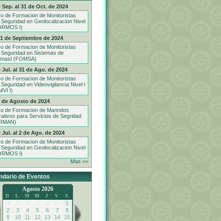
 Sep. al 31 de Oct. de 2024
o de Formacion de Monitoristas
 Seguridad en Geolocalizacion Nivel
ORMOS I)
21 de Septiembre de 2024
o de Formacion de Monitoristas
 Seguridad en Sistemas de
rmasI (FOMSA)
 Jul. al 31 de Ago. de 2024
o de Formacion de Monitoristas
 Seguridad en Videovigilancia Nivel I
VI I)
9 de Agosto de 2024
o de Formacion de Manndos
ativos para Servicios de Segridad
RMAN)
 Jul. al 2 de Ago. de 2024
o de Formacion de Monitoristas
 Seguridad en Geolocalizacion Nivel
ORMOS I)
Mas >>
ndario de Eventos
Agosto 2026
D
L
M
M
J
V
S
26
27
28
29
30
31
1
2
3
4
5
6
7
8
9
10
11
12
13
14
15