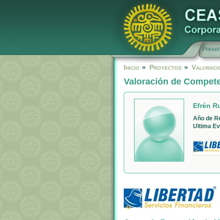
Presen
Inicio
»
Proyectos
»
Valoraci
Valoración de Compet
Efrén R
Año de R
Ultima Ev