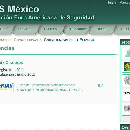
Inicio
Mapa d
tación
Servicios
Eventos
Publicaciones
Enlaces
Calenda
ones de Competencias
»
Competencias de la Persona
Prog
encias
uiz Cisneros
egistro :
2011
aluación :
Enero 2011
Curso de Formación de Monitoristas para
8.6
Seguridad en Video Vigilancia, Nivel I (FOMVI I)
Even