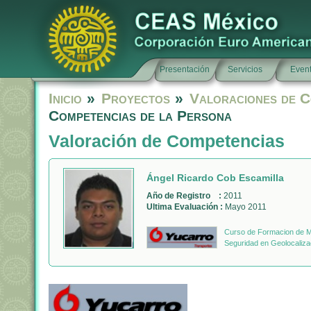
Presentación
Servicios
Even
Inicio
»
Proyectos
»
Valoraciones de C
Competencias de la Persona
Valoración de Competencias
Ángel Ricardo Cob Escamilla
Año de Registro :
2011
Ultima Evaluación :
Mayo 2011
Curso de Formacion de Mo
Seguridad en Geolocaliza