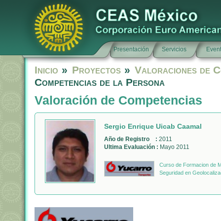
Presentación
Servicios
Even
Inicio
»
Proyectos
»
Valoraciones de C
Competencias de la Persona
Valoración de Competencias
Sergio Enrique Uicab Caamal
Año de Registro :
2011
Ultima Evaluación :
Mayo 2011
Curso de Formacion de Mo
Seguridad en Geolocaliza