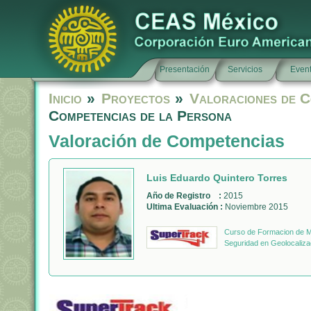
Presentación
Servicios
Even
Inicio
»
Proyectos
»
Valoraciones de C
Competencias de la Persona
Valoración de Competencias
Luis Eduardo Quintero Torres
Año de Registro :
2015
Ultima Evaluación :
Noviembre 2015
Curso de Formacion de Mo
Seguridad en Geolocaliza