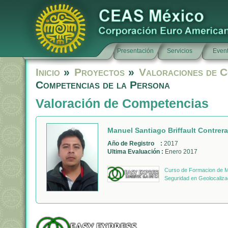
Presentación
Servicios
Even
Inicio
»
Proyectos
»
Valoraciones de C
Competencias de la Persona
Valoración de Competencias
Manuel Santiago Briffault Contrer
Año de Registro :
2017
Ultima Evaluación :
Enero 2017
Curso de Formacion de Mo
Seguridad en Geolocaliza