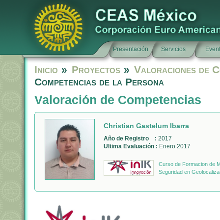
Presentación
Servicios
Even
Inicio
»
Proyectos
»
Valoraciones de C
Competencias de la Persona
Valoración de Competencias
Christian Gastelum Ibarra
Año de Registro :
2017
Ultima Evaluación :
Enero 2017
Curso de Formacion de Mo
Seguridad en Geolocaliza