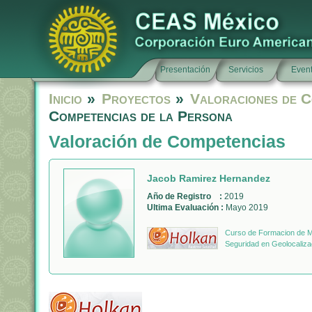
Presentación
Servicios
Even
Inicio
»
Proyectos
»
Valoraciones de C
Competencias de la Persona
Valoración de Competencias
Jacob Ramirez Hernandez
Año de Registro :
2019
Ultima Evaluación :
Mayo 2019
Curso de Formacion de Mo
Seguridad en Geolocaliza