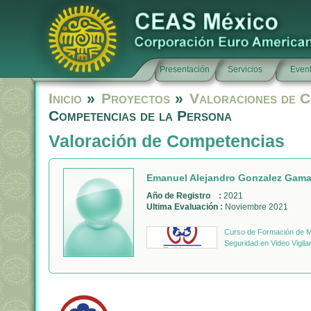
Presentación
Servicios
Even
Inicio
»
Proyectos
»
Valoraciones de C
Competencias de la Persona
Valoración de Competencias
Emanuel Alejandro Gonzalez Gam
Año de Registro :
2021
Ultima Evaluación :
Noviembre 2021
Curso de Formación de Mo
Seguridad en Video Vigilan