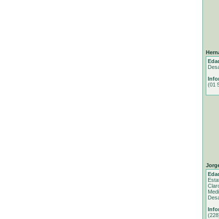
Hern
Eda
Desa
Info
(01 
Jorg
Eda
Esta
Clar
Med
Desa
Info
(228