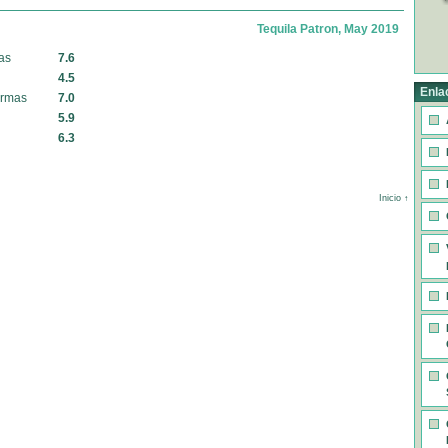
Tequila Patron, May 2019
as
7.6
4.5
Enla
armas
7.0
5.9
6.3
Inicio ↑