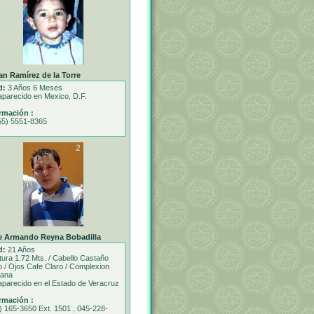
an Ramírez de la Torre
d:
3 Años 6 Meses
parecido en Mexico, D.F.
rmación :
55) 5551-8365
e Armando Reyna Bobadilla
d:
21 Años
tura 1.72 Mts. / Cabello Castaño
o / Ojos Cafe Claro / Complexion
iana
parecido en el Estado de Veracruz
rmación :
) 165-3650 Ext. 1501 , 045-228-