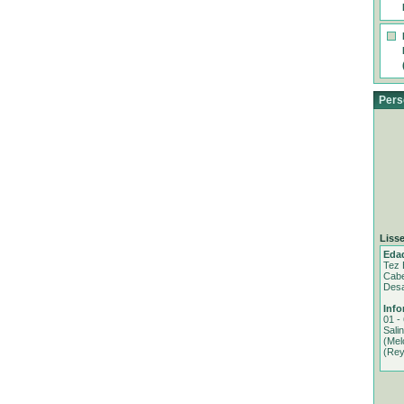
Pers
Lisse
Eda
Tez 
Cabe
Desa
Info
01 -
Sali
(Mel
(Rey