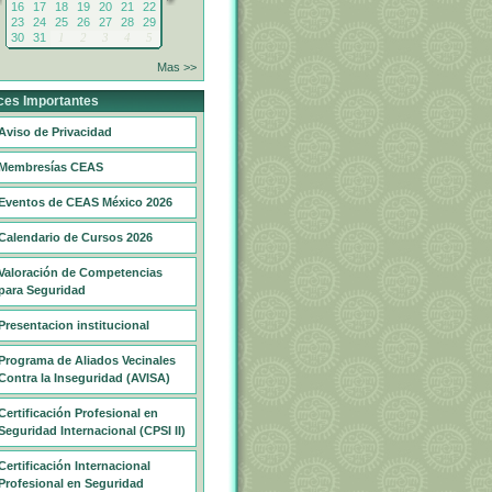
16
17
18
19
20
21
22
23
24
25
26
27
28
29
30
31
1
2
3
4
5
Mas >>
ces Importantes
Aviso de Privacidad
Membresías CEAS
Eventos de CEAS México 2026
Calendario de Cursos 2026
Valoración de Competencias
para Seguridad
Presentacion institucional
Programa de Aliados Vecinales
Contra la Inseguridad (AVISA)
Certificación Profesional en
Seguridad Internacional (CPSI II)
Certificación Internacional
Profesional en Seguridad