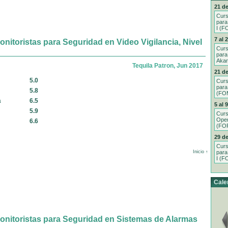
21 de
Curs
para
I (F
7 al 
itoristas para Seguridad en Video Vigilancia, Nivel
Curs
para
Aka
Tequila Patron, Jun 2017
21 de
5.0
Curs
para
5.8
(FOM
a
6.5
5 al 
5.9
Curs
Oper
6.6
(FO
29 de
Curs
para
Inicio ↑
I (F
Cale
nitoristas para Seguridad en Sistemas de Alarmas