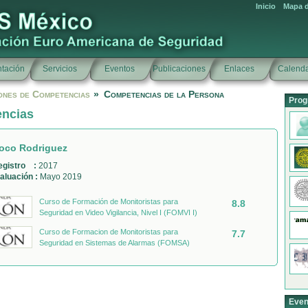
Inicio
Mapa d
tación
Servicios
Eventos
Publicaciones
Enlaces
Calenda
ones de Competencias
»
Competencias de la Persona
Prog
encias
oco Rodriguez
egistro :
2017
aluación :
Mayo 2019
Curso de Formación de Monitoristas para
8.8
Seguridad en Video Vigilancia, Nivel I (FOMVI I)
Curso de Formacion de Monitoristas para
7.7
Seguridad en Sistemas de Alarmas (FOMSA)
Even