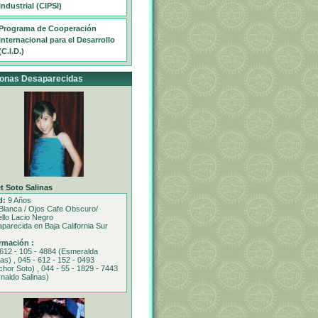
Industrial (CIPSI)
Programa de Cooperación
Internacional para el Desarrollo
(C.I.D.)
onas Desaparecidas
t Soto Salinas
d:
9 Años
Blanca / Ojos Cafe Obscuro/
llo Lacio Negro
parecida en Baja California Sur
rmación :
 612 - 105 - 4884 (Esmeralda
nas) , 045 - 612 - 152 - 0493
chor Soto) , 044 - 55 - 1829 - 7443
naldo Salinas)