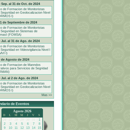
 Sep. al 31 de Oct. de 2024
o de Formacion de Monitoristas
 Seguridad en Geolocalizacion Nivel
ORMOS I)
21 de Septiembre de 2024
o de Formacion de Monitoristas
 Seguridad en Sistemas de
rmasI (FOMSA)
 Jul. al 31 de Ago. de 2024
o de Formacion de Monitoristas
 Seguridad en Videovigilancia Nivel I
VI I)
9 de Agosto de 2024
o de Formacion de Manndos
ativos para Servicios de Segridad
RMAN)
 Jul. al 2 de Ago. de 2024
o de Formacion de Monitoristas
 Seguridad en Geolocalizacion Nivel
ORMOS I)
Mas >>
ndario de Eventos
Agosto 2026
D
L
M
M
J
V
S
26
27
28
29
30
31
1
2
3
4
5
6
7
8
9
10
11
12
13
14
15